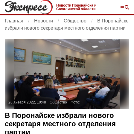
Новости Поронайска и
Сахалинской области
Главная
Новости
Общество
В Поронайске
избрали нового секретаря местного отделения партии
26 января 2022, 10:48
Общество
Фото:
В Поронайске избрали нового
секретаря местного отделения
партии