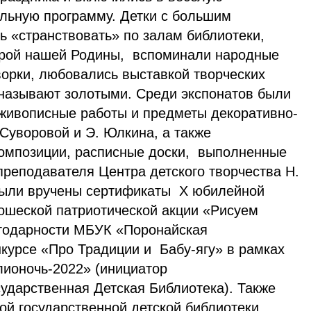
льную программу. Детки с большим
ь «странствовать» по залам библиотеки,
турой нашей Родины, вспоминали народные
ворки, любовались выставкой творческих
 называют золотыми. Среди экспонатов были
живописные работы и предметы декоративно-
 Суворовой и Э. Юлкина, а также
композиции, расписные доски, выполненные
преподавателя Центра детского творчества Н.
были вручены сертификаты Х юбилейной
шеской патриотической акции «Рисуем
агодарности МБУК «Поронайская
нкурсе «Про Традиции и Бабу-ягу» в рамках
лионочь-2022» (инициатор
ударственная Детская Библиотека). Также
ой государственной детской библиотеки