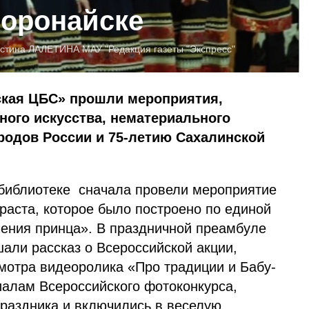
Поронайске
истина ЛАЛЕТИНА
МАУ "Редакция газеты "Экспресс"
ская ЦБС» прошли мероприятия,
ного искусства, нематериального
родов России и 75-летию Сахалинской
библиотеке сначала провели мероприятие
раста, которое было построено по единой
ения принца». В праздничной преамбуле
али рассказ о Всероссийской акции,
мотра видеоролика «Про традиции и Бабу-
иалам Всероссийского фотоконкурса,
праздника и включились в веселую