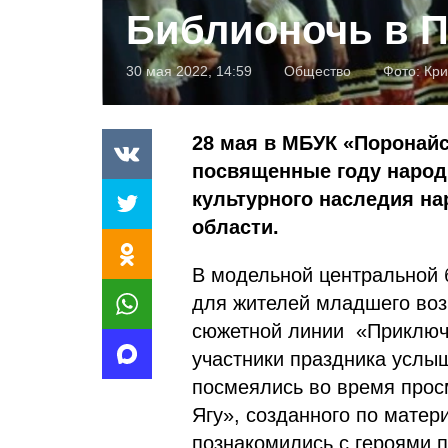
Библионочь в 
30 мая 2022, 14:59
Общество
Фото:
Кр
28 мая в МБУК «Поронай
посвященные году народ
культурного наследия на
области.
В модельной центральной 
для жителей младшего воз
сюжетной линии «Приключ
участники праздника услыш
посмеялись во время прос
Ягу», созданного по матер
познакомились с героями 