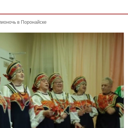
ионочь в Поронайске