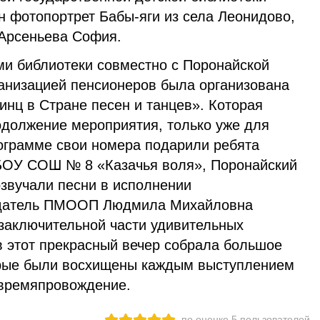
н фотопортрет Бабы-яги из села Леонидово,
 Арсеньева София.
ми библиотеки совместно с Поронайской
анизацией пенсионеров была организована
нц в Стране песен и танцев». Которая
одолжение мероприятия, только уже для
рограмме свои номера подарили ребята
БОУ СОШ № 8 «Казачья воля», Поронайский
озвучали песни в исполнении
едатель ПМООП Людмила Михайловна
заключительной части удивительных
в этот прекрасный вечер собрала большое
орые были восхищены каждым выступлением
 времяпровождение.
по оценке
5
пользователей