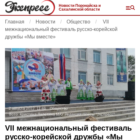
Новости Поронайска и
Сахалинской области
Главная
Новости
Общество
VII
межнациональный фестиваль русско-корейской
дружбы «Мы вместе»
2 августа 2022, 11:46
Общество
Фото:
Кристина Лалетина
МАУ Редакция газеты "Экспресс"
VII межнациональный фестиваль
русско-корейской дружбы «Мы