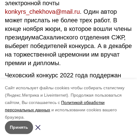
электронной почты
konkyrs_chekhova@mail.ru
. Один автор
может прислать не более трех работ. В
конце ноября жюри, в которое вошли члены
президиумаСахалинского отделения СЖР,
выберет победителей конкурса. А в декабре
на торжественной церемонии им вручат
премии и дипломы.
Чеховский конкурс 2022 года поддержан
грантом правительства Сахалинской
Cайт использует файлы cookies чтобы собирать статистику
области.
(Яндекс.Метрика и Liveinternet).
Продолжая пользоваться
сайтом, Вы соглашаетесь с
Политикой обработки
Понравилась статья?
персональных данных
и использовании cookies вашего
по оценке
4
пользователей
браузера.
5
4
3
2
1
Принять