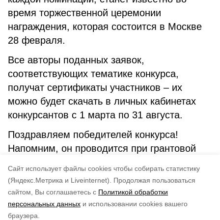
время торжественной церемонии
награждения, которая состоится в Москве
28 февраля.
Все авторы поданных заявок,
соответствующих тематике конкурса,
получат сертификаты участников – их
можно будет скачать в личных кабинетах
конкурсантов с 1 марта по 31 августа.
Поздравляем победителей конкурса!
Напомним, он проводится при грантовой
поддержке Президентского фонда
Cайт использует файлы cookies чтобы собирать статистику
культурных инициатив.
(Яндекс.Метрика и Liveinternet).
Продолжая пользоваться
сайтом, Вы соглашаетесь с
Политикой обработки
Понравилась статья?
персональных данных
и использовании cookies вашего
по оценке
3
пользователей
браузера.