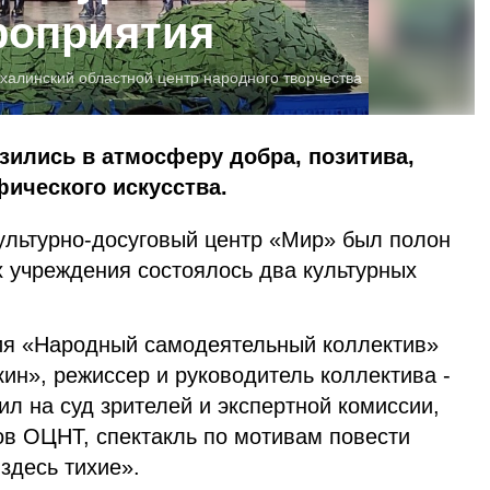
роприятия
халинский областной центр народного творчества
зились в атмосферу добра, позитива,
фического искусства.
культурно-досуговый центр «Мир» был полон
ах учреждения состоялось два культурных
ия «Народный самодеятельный коллектив»
ин», режиссер и руководитель коллектива -
л на суд зрителей и экспертной комиссии,
ов ОЦНТ, спектакль по мотивам повести
здесь тихие».