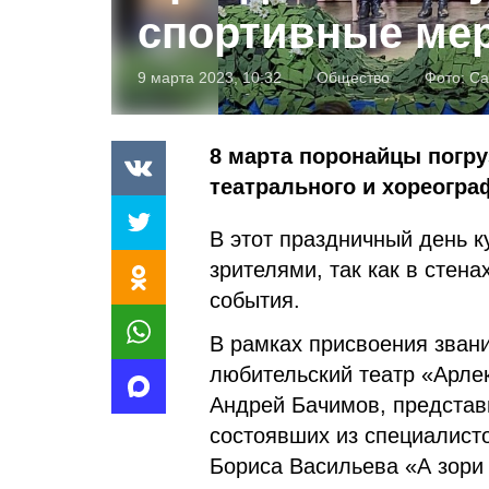
спортивные ме
9 марта 2023, 10:32
Общество
Фото:
Са
8 марта поронайцы погру
театрального и хореогра
В этот праздничный день 
зрителями, так как в стен
события.
В рамках присвоения зван
любительский театр «Арлек
Андрей Бачимов, представи
состоявших из специалист
Бориса Васильева «А зори 