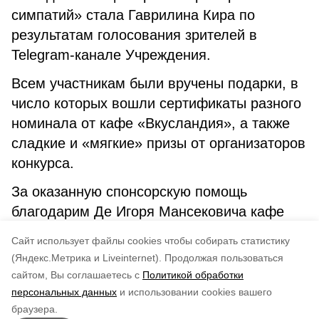
симпатий» стала Гаврилина Кира по
результатам голосования зрителей в
Telegram-канале Учреждения.
Всем участникам были вручены подарки, в
число которых вошли сертификаты разного
номинала от кафе «Вкусландия», а также
сладкие и «мягкие» призы от организаторов
конкурса.
За оказанную спонсорскую помощь
благодарим Де Игоря Мансековича кафе
"Вкусландия". Желаем всему коллективу
Cайт использует файлы cookies чтобы собирать статистику
благополучия, учачи и процветания!
(Яндекс.Метрика и Liveinternet).
Продолжая пользоваться
сайтом, Вы соглашаетесь с
Политикой обработки
Понравилась статья?
персональных данных
и использовании cookies вашего
по оценке
3
пользователей
браузера.