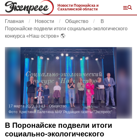
Новости Поронайска и
Сахалинской области
Главная
Новости
Общество
В
Поронайске подвели итоги социально-экологического
конкурса «Наш остров» 🌎
17 марта 2023, 13:43
Общество
Фото:
Кристина Лалетина
МАУ Редакция газеты "Экспресс"
В Поронайске подвели итоги
социально-экологического