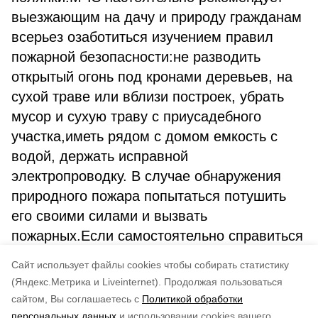
выезжающим на дачу и природу гражданам
всерьез озаботиться изучением правил
пожарной безопасности:не разводить
открытый огонь под кронами деревьев, на
сухой траве или вблизи построек, убрать
мусор и сухую траву с приусадебного
участка,иметь рядом с домом емкость с
водой, держать исправной
электропроводку. В случае обнаружения
природного пожара попытаться потушить
его своими силами и вызвать
пожарных.Если самостоятельно справиться
с огнем не удается, нужно покинуть
Cайт использует файлы cookies чтобы собирать статистику
опасную зону.
(Яндекс.Метрика и Liveinternet).
Продолжая пользоваться
сайтом, Вы соглашаетесь с
Политикой обработки
Понравилась статья?
персональных данных
и использовании cookies вашего