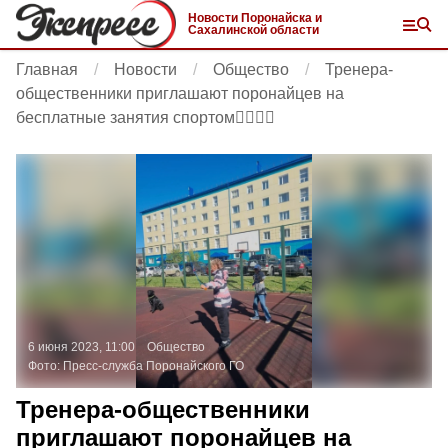
Новости Поронайска и
Сахалинской области
Главная
Новости
Общество
Тренера-
общественники приглашают поронайцев на
бесплатные занятия спортом🏃‍♂️🏃‍♀️
6 июня 2023, 11:00
Общество
Фото:
Пресс-служба Поронайского ГО
Тренера-общественники
приглашают поронайцев на