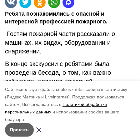
Ребята познакомились с опасной и
интересной профессией пожарного.
Гостям пожарной части рассказали о
машинах, их видах, оборудовании и
снаряжении.
В конце экскурсии с ребятами была
проведена беседа, о том, как важно
соблюдать правила пожарной
безопасности.
Cайт использует файлы cookies чтобы собирать статистику
(Яндекс.Метрика и Liveinternet).
Продолжая пользоваться
сайтом, Вы соглашаетесь с
Политикой обработки
Понравилась статья?
по оценке
4
пользователей
персональных данных
и использовании cookies вашего
браузера.
5
4
3
2
1
Принять