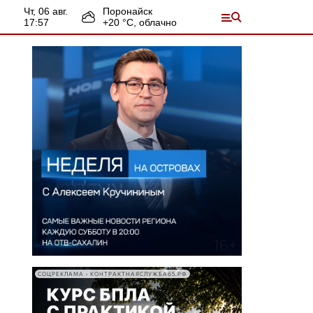
чт, 06 авг.
Поронайск
17:57
+
20
°С,
облачно
СОЦРЕКЛАМА • КОНТРАКТНАЯСЛУЖБА65.РФ