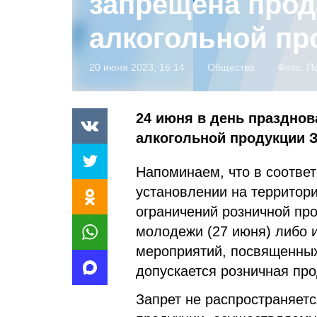
запрещена про
алкогольной про
20 июня 2023, 16:14
Общество
Фото:
П
24 июня в день праздно
алкогольной продукции
Напоминаем, что в соответ
установлении на территор
ограничений розничной пр
молодежи (27 июня) либо 
мероприятий, посвященны
допускается розничная пр
Запрет не распространяет