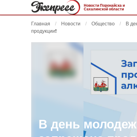
Новости Поронайска и
Сахалинской области
Главная
Новости
Общество
В де
продукции❗️
В день молодеж