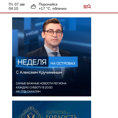
пт, 07 авг.
Поронайск
04:10
+
17
°С,
облачно