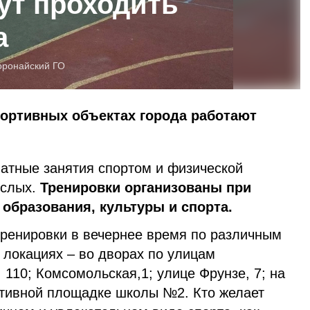
ут проходить
а
оронайский ГО
портивных объектах города работают
атные занятия спортом и физической
ослых.
Тренировки организованы при
образования, культуры и спорта.
тренировки в вечернее время по различным
 локациях – во дворах по улицам
 110; Комсомольская,1; улице Фрунзе, 7; на
ртивной площадке школы №2. Кто желает