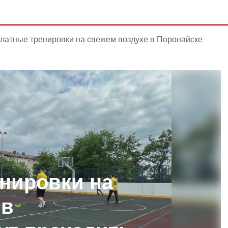
латные тренировки на свежем воздухе в Поронайске
нировки на
 в