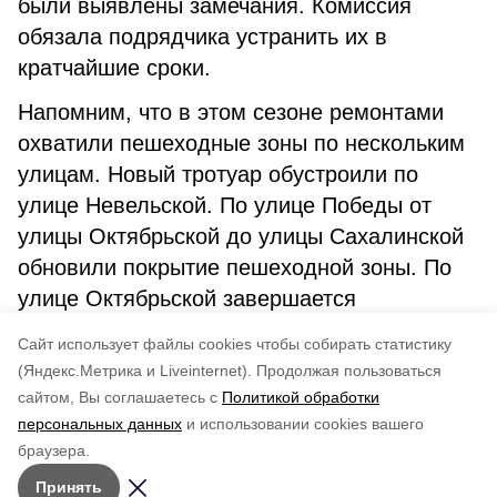
были выявлены замечания. Комиссия
обязала подрядчика устранить их в
кратчайшие сроки.
Напомним, что в этом сезоне ремонтами
охватили пешеходные зоны по нескольким
улицам. Новый тротуар обустроили по
улице Невельской. По улице Победы от
улицы Октябрьской до улицы Сахалинской
обновили покрытие пешеходной зоны. По
улице Октябрьской завершается
капитальный ремонт тротуара по левой
Cайт использует файлы cookies чтобы собирать статистику
стороне.
(Яндекс.Метрика и Liveinternet).
Продолжая пользоваться
сайтом, Вы соглашаетесь с
Политикой обработки
Понравилась статья?
персональных данных
и использовании cookies вашего
по оценке
3
пользователей
браузера.
5
4
3
2
1
Принять