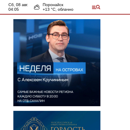
сб, 08 авг.
Поронайск
04:05
+
13
°С,
облачно