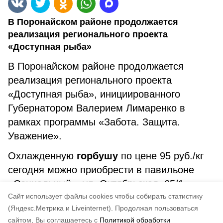
В Поронайском районе продолжается
реализация регионального проекта
«Доступная рыба»
В Поронайском районе продолжается
реализация регионального проекта
«Доступная рыба», инициированного
Губернатором Валерием Лимаренко в
рамках программы «Забота. Защита.
Уважение».
Охлажденную
горбушу
по цене 95 руб./кг
сегодня можно приобрести в павильоне
«Социальный», ул. Октябрьская, 65/1.
Cайт использует файлы cookies чтобы собирать статистику
Вылов обеспечил ИП Туник А.И.
(Яндекс.Метрика и Liveinternet).
Продолжая пользоваться
сайтом, Вы соглашаетесь с
Политикой обработки