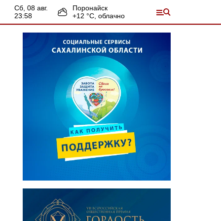
сб, 08 авг.
Поронайск
23:58
+
12
°С,
облачно