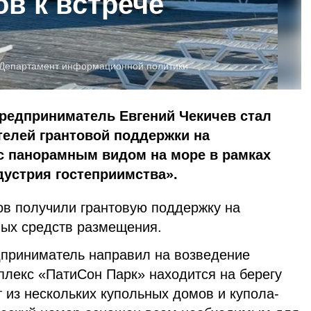
ов к встрече
Департамент информационной политики
предприниматель Евгений Чекичев стал
телей грантовой поддержки на
 с панорамным видом на море в рамках
дустрия гостеприимства».
тов получили грантовую поддержку на
ных средств размещения.
приниматель направил на возведение
плекс «ПатиСон Парк» находится на берегу
т из нескольких купольных домов и купола-