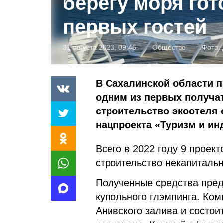
берегу моря гот
первых гостей
31 августа 2023, 09:46
Общество
Фото:
В Сахалинской области 
одним из первых получа
строительство экоотеля
нацпроекта «Туризм и ин
Всего в 2022 году 9 проек
строительство некапиталь
Полученные средства пред
купольного глэмпинга. Ком
Анивского залива и состои