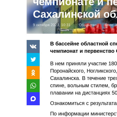
чемпионате и п
Сахалинской об
9 октября 2023, 10:31
Общество
Фото:
В бассейне областной с
чемпионат и первенство 
В нем приняли участие 180
Поронайского, Ногликского
Сахалинска. В течение тре
спине, вольным стилем, б
плавании на дистанциях 50,
Ознакомиться с результат
По информации министерс