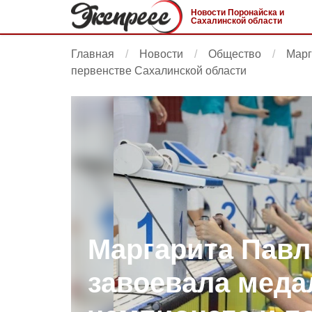
Новости Поронайска и
Сахалинской области
Главная
Новости
Общество
Марг
первенстве Сахалинской области
Маргарита Пав
завоевала меда