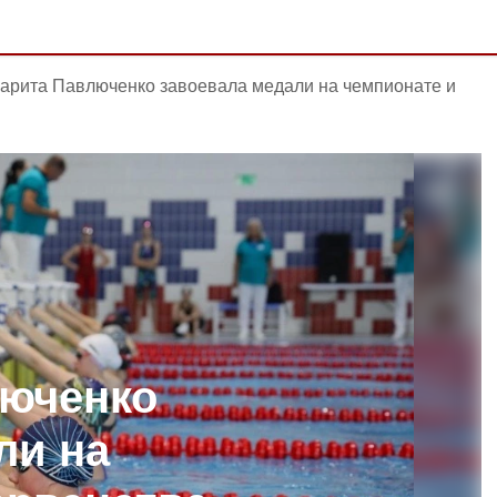
арита Павлюченко завоевала медали на чемпионате и
люченко
ли на