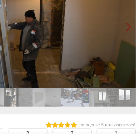
по оценке
5
пользователей
3
2
1