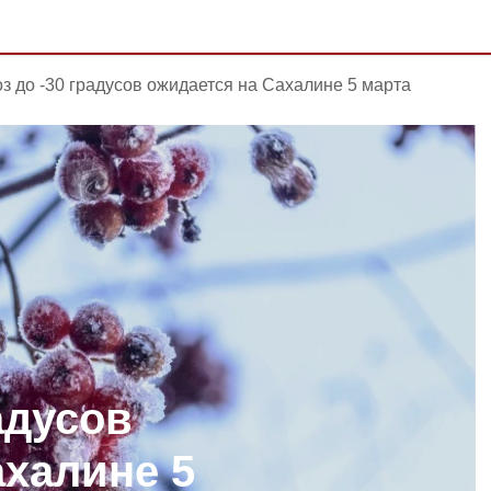
з до -30 градусов ожидается на Сахалине 5 марта
адусов
ахалине 5