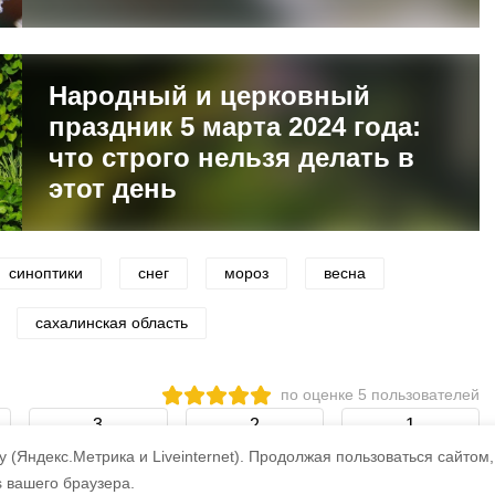
Народный и церковный
праздник 5 марта 2024 года:
что строго нельзя делать в
этот день
синоптики
снег
мороз
весна
сахалинская область
по оценке
5
пользователей
3
2
1
 (Яндекс.Метрика и Liveinternet).
Продолжая пользоваться сайтом,
s вашего браузера.