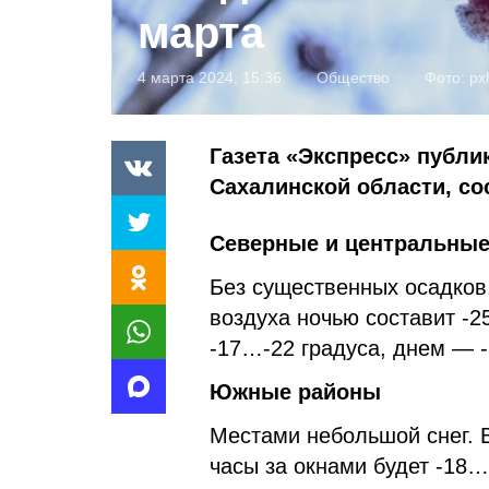
марта
4 марта 2024, 15:36
Общество
Фото:
px
Газета «Экспресс» публик
Сахалинской области, с
Северные и центральны
Без существенных осадков.
воздуха ночью составит -2
-17…-22 градуса, днем — -
Южные районы
Местами небольшой снег. В
часы за окнами будет -18…