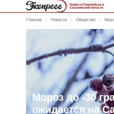
Новости Поронайска и
Сахалинской области
Главная
Новости
Общество
Моро
Мороз до -30 гр
ожидается на С