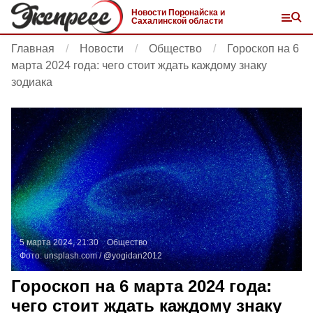
Новости Поронайска и
Сахалинской области
Главная
Новости
Общество
Гороскоп на 6
марта 2024 года: чего стоит ждать каждому знаку
зодиака
5 марта 2024, 21:30
Общество
Фото:
unsplash.com
/ @yogidan2012
Гороскоп на 6 марта 2024 года:
чего стоит ждать каждому знаку