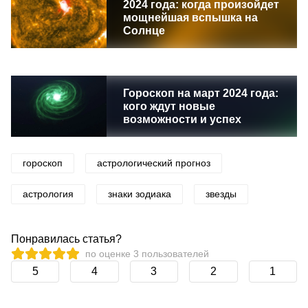
2024 года: когда произойдет
мощнейшая вспышка на
Солнце
Гороскоп на март 2024 года:
кого ждут новые
возможности и успех
гороскоп
астрологический прогноз
астрология
знаки зодиака
звезды
Понравилась статья?
по оценке
3
пользователей
5
4
3
2
1