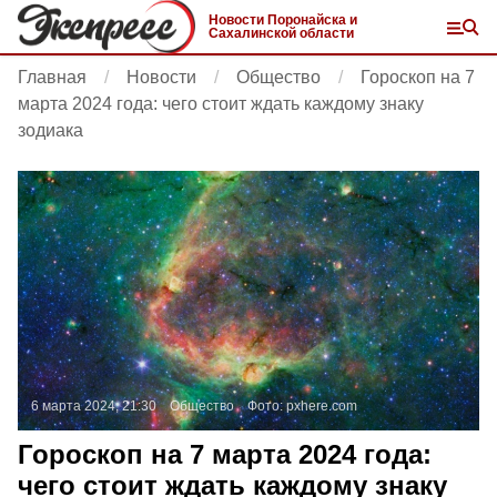
Новости Поронайска и
Сахалинской области
Главная
Новости
Общество
Гороскоп на 7
марта 2024 года: чего стоит ждать каждому знаку
зодиака
6 марта 2024, 21:30
Общество
Фото:
pxhere.com
Гороскоп на 7 марта 2024 года:
чего стоит ждать каждому знаку