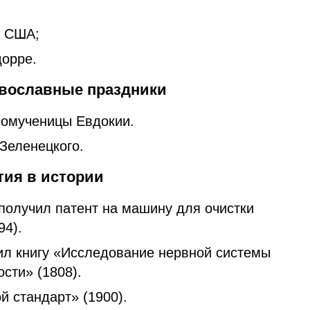
в США;
дорре.
равославные праздники
номученицы Евдокии.
Зеленецкого.
ия в истории
получил патент на машину для очистки
94).
ил книгу «Исследование нервной системы
ости» (1808).
й стандарт» (1900).