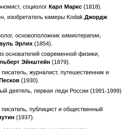
номист, социолог
Карл Маркс
(1818).
н, изобретатель камеры Kodak
Джордж
иолог, основоположник химиотерапии,
ауль Эрлих
(1854).
из основателей современной физики,
льберт Эйнштейн
(1879).
 писатель, журналист, путешественник и
 Песков
(1930).
ый деятель, первая леди России (1991-1999)
й писатель, публицист и общественный
путин
(1937).