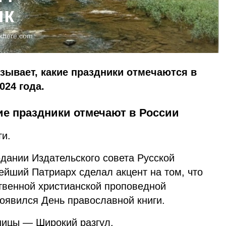
ик
xhere.com
азывает, какие праздники отмечаются в
024 года.
кие праздники отмечают в России
ги.
едании Издательского совета Русской
ейший Патриарх сделал акцент на том, что
ственной христианской проповедной
появился День православной книги.
ницы — Широкий разгул.