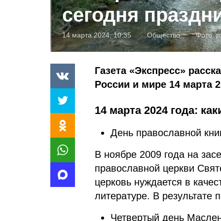
сегодня праздн
14 марта 2024, 10:35
Общество
Фото:
p
Газета «Экспресс» расск
России и мире 14 марта 2
14 марта 2024 года: ка
День православной кни
В ноябре 2009 года на зас
православной церкви Свят
церковь нуждается в каче
литературе. В результате 
Четвертый день Масле