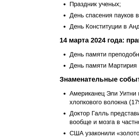
Праздник ученых;
Дeнь спасения пауков 
День Конституции в Ан
14 марта 2024 года: п
День памяти преподоб
День памяти Мартирия 
Знаменательные событ
Американец Эли Уитни 
хлопкового волокна (17
Доктор Галль представ
вообще и мозга в частн
США узаконили «золото