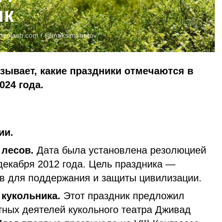
ик
nsplash.com
/ @maksimshutov
азывает, какие праздники отмечаются в
024 года.
ии.
лесов.
Дата была установлена резолюцией
екабря 2012 года. Цель праздника —
ов для поддержания и защиты цивилизации.
кукольника.
Этот праздник предложил
тных деятелей кукольного театра Дживад