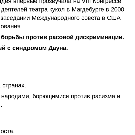
дея впервые прозвучала на VIII Конгрессе
деятелей театра кукол в Магдебурге в 2000
на заседании Международного совета в США
нования.
борьбы против расовой дискриминации.
й с синдромом Дауна.
 странах.
 народами, борющимися против расизма и
.
оста.