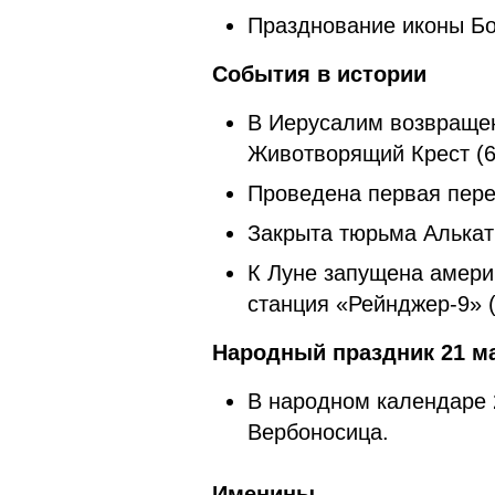
Празднование иконы Бо
События в истории
В Иерусалим возвращен
Животворящий Крест (6
Проведена первая пере
Закрыта тюрьма Алькатр
К Луне запущена амери
станция «Рейнджер-9» (
Народный праздник 21 ма
В народном календаре 
Вербоносица.
Именины