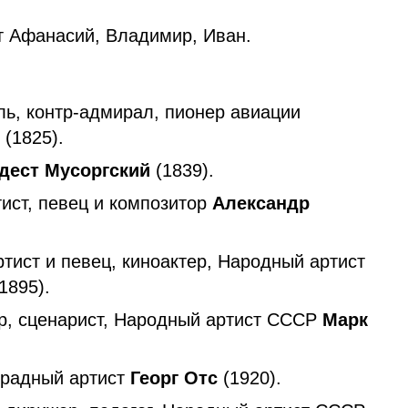
 Афанасий, Владимир, Иван.
ль, контр-адмирал, пионер авиации
й
(1825).
дест Мусоргский
(1839).
тист, певец и композитор
Александр
тист и певец, киноактер, Народный артист
1895).
р, сценарист, Народный артист СССР
Марк
страдный артист
Георг Отс
(1920).