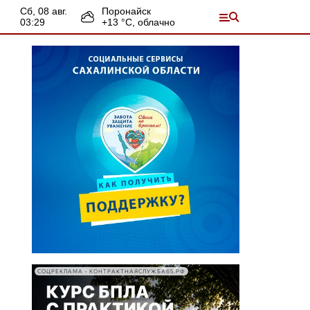
сб, 08 авг.
Поронайск
03:29
+
13
°С,
облачно
СОЦРЕКЛАМА • КОНТРАКТНАЯСЛУЖБА65.РФ