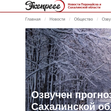
Новости Поронайска и
Сахалинской области
Главная
Новости
Общество
Озву
Озвучен прогно
Сахалинской об