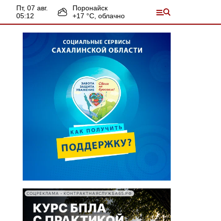
пт, 07 авг.
Поронайск
05:12
+
17
°С,
облачно
СОЦРЕКЛАМА • КОНТРАКТНАЯСЛУЖБА65.РФ