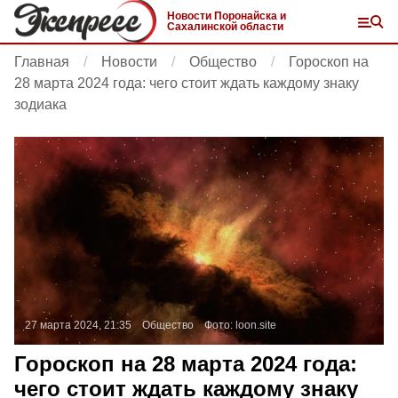
Новости Поронайска и
Сахалинской области
Главная
Новости
Общество
Гороскоп на
28 марта 2024 года: чего стоит ждать каждому знаку
зодиака
27 марта 2024, 21:35
Общество
Фото:
loon.site
Гороскоп на 28 марта 2024 года:
чего стоит ждать каждому знаку