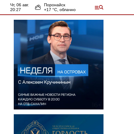
чт, 06 авг.
Поронайск
20:27
+
17
°С,
облачно