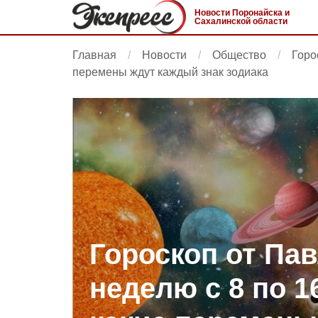
Новости Поронайска и
Сахалинской области
Главная
Новости
Общество
Горо
перемены ждут каждый знак зодиака
Гороскоп от Па
неделю с 8 по 1