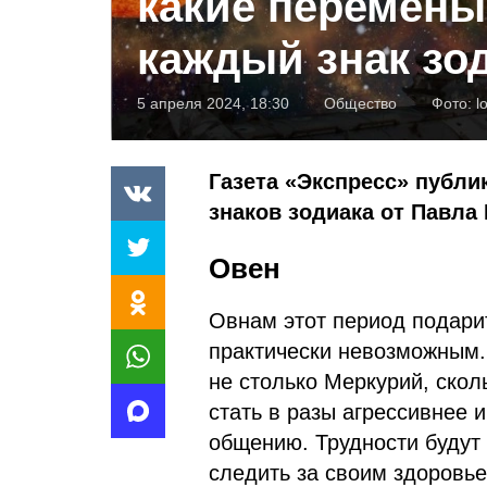
какие перемены
каждый знак зо
5 апреля 2024, 18:30
Общество
Фото:
l
Газета «Экспресс» публи
знаков зодиака от Павла 
Овен
Овнам этот период подари
практически невозможным.
не столько Меркурий, скол
стать в разы агрессивнее 
общению. Трудности будут 
следить за своим здоровье