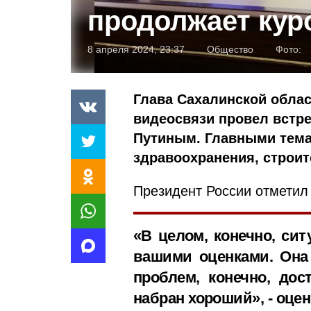
продолжает кур
8 апреля 2024, 23:37
Общество
Фото:
Глава Сахалинской обла
видеосвязи провел встр
Путиным. Главными тема
здравоохранения, строит
Президент России отметил
«В целом, конечно, сит
вашими оценками. Она 
проблем, конечно, дос
набран хороший», - оце