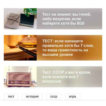
Тест на знания: вы гений,
либо везунчик, если
наберете хотя бы 8/10
ТЕСТ: если напишете
правильно хотя бы 7 слов,
то ваша грамотность на
высшем уровне
Тест: СССР у вас в крови,
если осилите все 7
вопросов
тест
история
ссср
игра