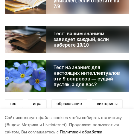
уникален, если ответите на
7/9
Тест: вашим знаниям
завидует каждый, если
наберете 10/10
Тест на знания: для
настоящих интеллектуалов
эти 9 вопросов — сущий
пустяк, а для вас?
тест
игра
образование
викторины
школа
логика
Cайт использует файлы cookies чтобы собирать статистику
(Яндекс.Метрика и Liveinternet).
Продолжая пользоваться
сайтом, Вы соглашаетесь с
Политикой обработки