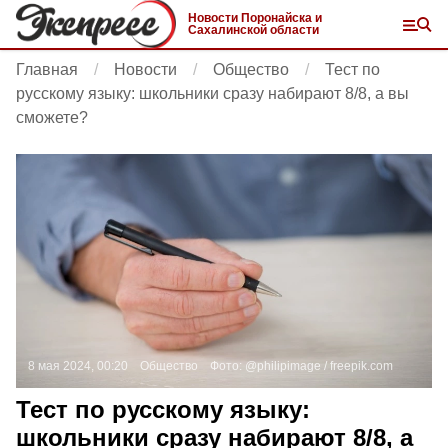
Новости Поронайска и
Сахалинской области
Главная
Новости
Общество
Тест по
русскому языку: школьники сразу набирают 8/8, а вы
сможете?
8 мая 2024, 00:20
Общество
Фото:
@philipimage /
freepik.com
Тест по русскому языку:
школьники сразу набирают 8/8, а