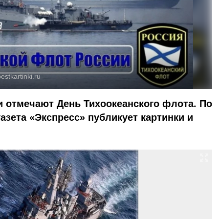
estkartinki.ru
и отмечают День Тихоокеанского флота. По
газета «Экспресс» публикует картинки и