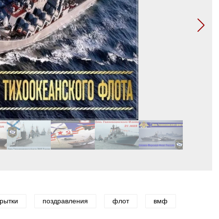
крытки
поздравления
флот
вмф