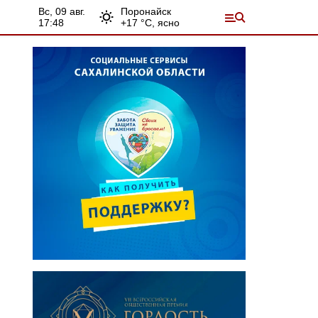
вс, 09 авг.
Поронайск
17:48
+
17
°С,
ясно