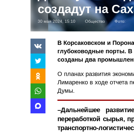
создадут на Са
30 мая 2024, 15:10
Общество
Фото:
В Корсаковском и Порон
глубоководные порты. В 
созданы два промышлен
О планах развития эконом
Лимаренко в ходе отчета 
Думы.
–Дальнейшее развити
переработкой сырья, п
транспортно-логистиче