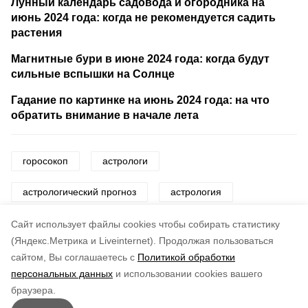
Лунный календарь садовода и огородника на
июнь 2024 года: когда не рекомендуется садить
растения
Магнитные бури в июне 2024 года: когда будут
сильные вспышки на Солнце
Гадание по картинке на июнь 2024 года: на что
обратить внимание в начале лета
горосокоп
астрологи
астрологический прогноз
астрология
знаки зодиака
звезды
Cайт использует файлы cookies чтобы собирать статистику
(Яндекс.Метрика и Liveinternet).
Продолжая пользоваться
сайтом, Вы соглашаетесь с
Политикой обработки
Понравилась статья?
персональных данных
и использовании cookies вашего
по оценке
5
пользователей
браузера.
5
4
3
2
1