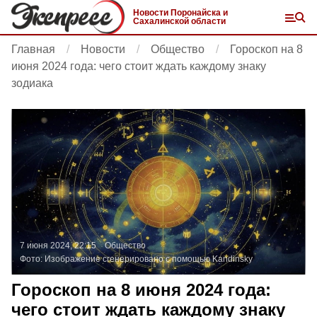
Новости Поронайска и
Сахалинской области
Главная
Новости
Общество
Гороскоп на 8
июня 2024 года: чего стоит ждать каждому знаку
зодиака
7 июня 2024, 22:15
Общество
Фото:
Изображение сгенерировано с помощью Kandinsky
Гороскоп на 8 июня 2024 года:
чего стоит ждать каждому знаку