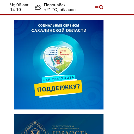
чт, 06 авг.
Поронайск
14:11
+
21
°С,
облачно