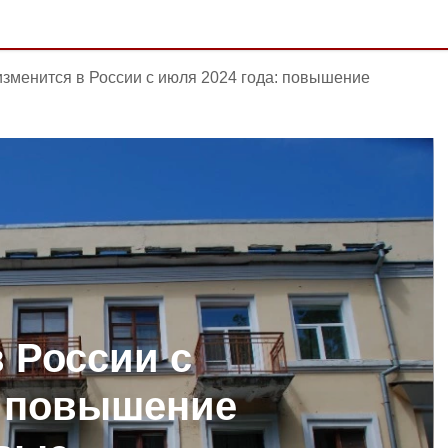
изменится в России c июля 2024 года: повышение
 России c
: повышение