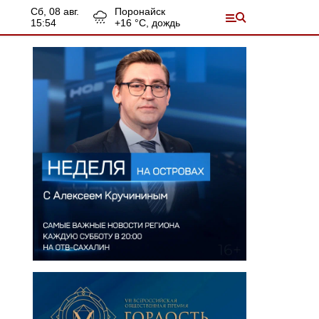
сб, 08 авг.
Поронайск
15:54
+
16
°С,
дождь