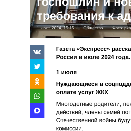
госпошлин и н
требования к а
1 июля 2024, 15:15
Общество
Фото:
pxh
Газета «Экспресс» расска
России в июле 2024 года.
1 июля
Нуждающиеся в соцподде
оплате услуг ЖКХ
Многодетные родители, пе
действий, члены семей по
Отечественной войны буду
комиссии.