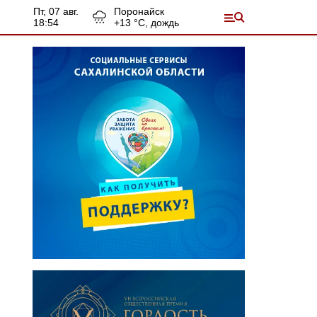
пт, 07 авг.
Поронайск
18:54
+
13
°С,
дождь