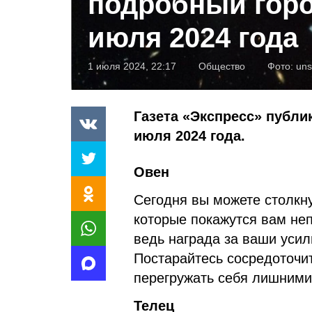
подробный горо
июля 2024 года
1 июля 2024, 22:17
Общество
Фото:
uns
Газета «Экспресс» публик
июля 2024 года.
Овен
Сегодня вы можете столкну
которые покажутся вам неп
ведь награда за ваши усил
Постарайтесь сосредоточи
перегружать себя лишними
Телец