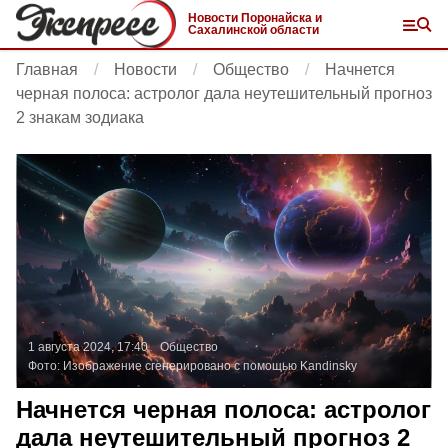
Новости Поронайска и
Сахалинской области
Главная
Новости
Общество
Начнется
черная полоса: астролог дала неутешительный прогноз
2 знакам зодиака
1 августа 2024, 17:40
Общество
Фото:
Изображение сгенерировано с помощью Kandinsky
Начнется черная полоса: астролог
дала неутешительный прогноз 2