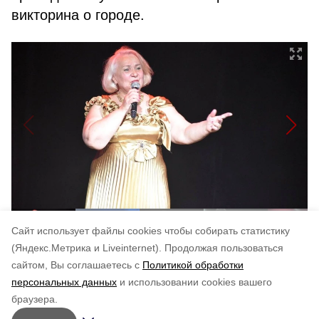
викторина о городе.
Cайт использует файлы cookies чтобы собирать статистику
(Яндекс.Метрика и Liveinternet).
Продолжая пользоваться
сайтом, Вы соглашаетесь с
Политикой обработки
Понравилась статья?
персональных данных
и использовании cookies вашего
по оценке
5
пользователей
браузера.
5
4
3
2
1