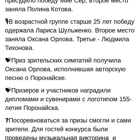
присудило победу Мие Сер, второе место
заняла Полина Котова.
🎙В возрастной группе старше 25 лет победу
одержала Лариса Шульженко. Второе место
заняла Оксана Орлова. Третье - Людмила
Тихонова.
💝Приз зрительских симпатий получила
Оксана Орлова, исполнившая авторскую
песню о Поронайске.
💝Призеров и участников наградили
дипломами и сувенирами с логотипом 155-
летия Поронайска.
❓Посоревноваться за призы смогли и сами
зрители. Для гостей конкурса были
проведены музыкальная викторина и