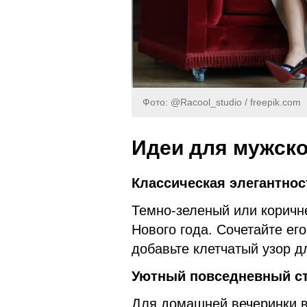
Фото: @Racool_studio / freepik.com
Идеи для мужско
Классическая элегантно
Темно-зеленый или коричн
Нового года. Сочетайте ег
добавьте клетчатый узор дл
Уютный повседневный с
Для домашней вечеринки в