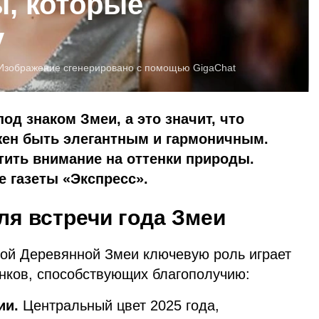
ы, которые
у
Изображение сгенерировано с помощью GigaChat
од знаком Змеи, а это значит, что
ен быть элегантным и гармоничным.
тить внимание на оттенки природы.
 газеты «Экспресс».
ля встречи года Змеи
ой Деревянной Змеи ключевую роль играет
нков, способствующих благополучию:
ии.
Центральный цвет 2025 года,