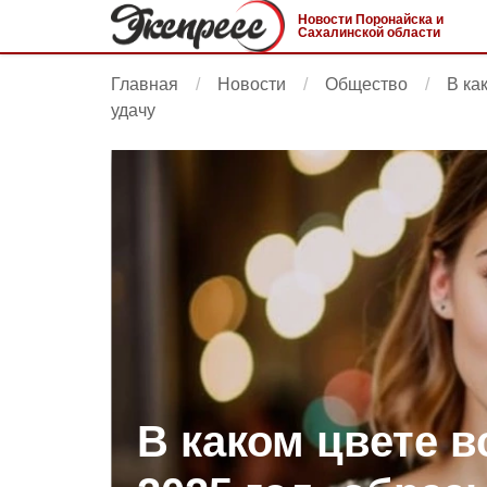
Новости Поронайска и
Сахалинской области
Главная
Новости
Общество
В ка
удачу
В каком цвете в