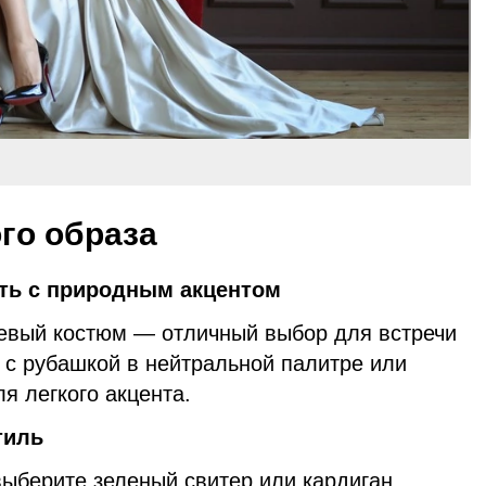
го образа
сть с природным акцентом
евый костюм — отличный выбор для встречи
о с рубашкой в нейтральной палитре или
я легкого акцента.
тиль
ыберите зеленый свитер или кардиган,