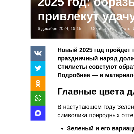
2025 год: образ
привлекут удач
6 декабря 2024, 19:15
Общество
Фото:
Новый 2025 год пройдет п
праздничный наряд долж
Стилисты советуют обра
Подробнее — в материале
Главные цвета д
В наступающем году Зелен
символика природных отте
Зеленый и его вариац