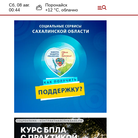
сб, 08 авг.
Поронайск
00:44
+
12
°С,
облачно
СОЦРЕКЛАМА • КОНТРАКТНАЯСЛУЖБА65.РФ