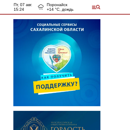
пт, 07 авг.
Поронайск
15:24
+
14
°С,
дождь