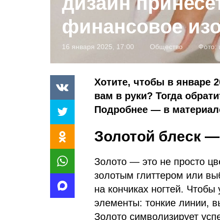
дизайн принесе
финансовое из
16 января 2025, 17:00
Общество
Фото:
Хотите, чтобы в январе 
вам в руки? Тогда обрат
Подробнее — в материале
Золотой блеск —
Золото — это не просто цве
золотым глиттером или вы
на кончиках ногтей. Чтобы
элементы: тонкие линии, 
Золото символизирует успе