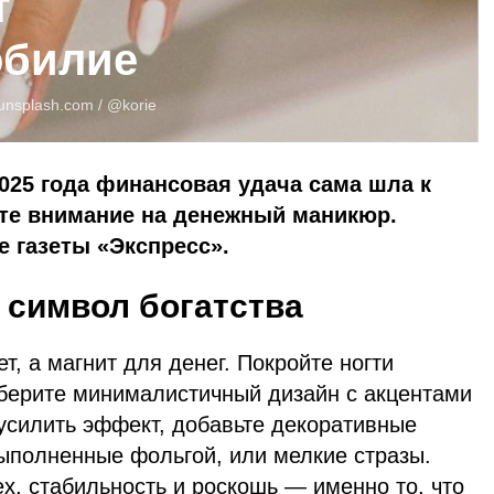
т
обилие
unsplash.com
/ @korie
2025 года финансовая удача сама шла к
ите внимание на денежный маникюр.
 газеты «Экспресс».
 символ богатства
т, а магнит для денег. Покройте ногти
берите минималистичный дизайн с акцентами
 усилить эффект, добавьте декоративные
выполненные фольгой, или мелкие стразы.
х, стабильность и роскошь — именно то, что