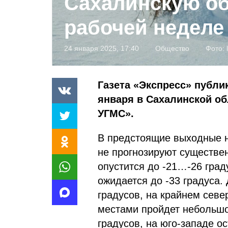
Сахалинскую об
рабочей неделе
24 января 2025, 17:40
Общество
Фото:
Газета «Экспресс» публик
января в Сахалинской о
УГМС».
В предстоящие выходные н
не прогнозируют существе
опустится до -21…-26 град
ожидается до -33 градуса.
градусов, на крайнем севе
местами пройдет небольшо
градусов, на юго-западе о