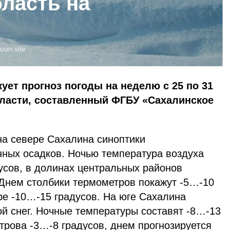
ласть на
loon.site
ует прогноз погоды на неделю с 25 по 31
бласти, составленный ФГБУ «Сахалинское
а севере Сахалина синоптики
нных осадков. Ночью температура воздуха
усов, в долинах центральных районов
 Днем столбики термометров покажут -5…-10
ре -10…-15 градусов. На юге Сахалина
й снег. Ночные температуры составят -8…-13
строва -3…-8 градусов, днем прогнозируется