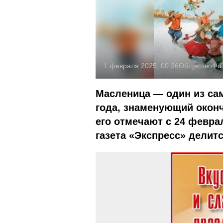
1 февраля 2025, 00:36
Общество
Фо
Масленица — один из са
года, знаменующий оконч
его отмечают с 24 февра
газета «Экспресс» делит