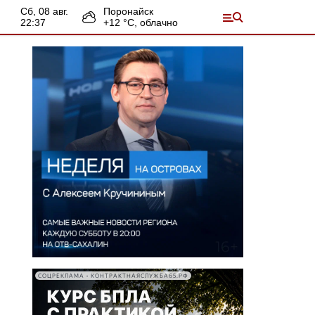
сб, 08 авг.
Поронайск
22:37
+
12
°С,
облачно
СОЦРЕКЛАМА • КОНТРАКТНАЯСЛУЖБА65.РФ