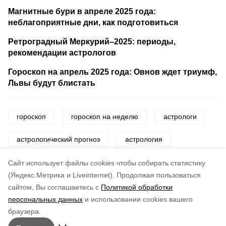
Магнитные бури в апреле 2025 года:
неблагоприятные дни, как подготовиться
Ретроградный Меркурий–2025: периоды,
рекомендации астрологов
Гороскоп на апрель 2025 года: Овнов ждет триумф,
Львы будут блистать
гороскоп
гороскоп на неделю
астрологи
астрологический прогноз
астрология
знаки зодиака
звезды
Cайт использует файлы cookies чтобы собирать статистику
(Яндекс.Метрика и Liveinternet).
Продолжая пользоваться
сайтом, Вы соглашаетесь с
Политикой обработки
Понравилась статья?
персональных данных
и использовании cookies вашего
по оценке
5
пользователей
браузера.
5
4
3
2
1