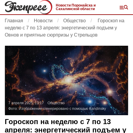
Новости Поронайска и
Сахалинской области
Главная
Новости
Общество
Гороскоп на
неделю с 7 по 13 апреля: энергетический подъем у
Овнов и приятные сюрпризы у Стрельцов
7 апреля 2025, 13:17
Общество
Фото:
Изображение сгенерировано с помощью Kandinsky
Гороскоп на неделю с 7 по 13
апреля: энергетический подъем у