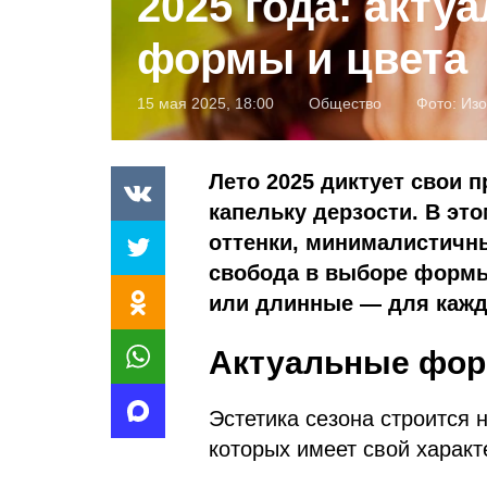
2025 года: акту
формы и цвета
15 мая 2025, 18:00
Общество
Фото:
Изо
Лето 2025 диктует свои 
капельку дерзости. В эт
оттенки, минималистичн
свобода в выборе формы 
или длинные — для кажд
Актуальные фор
Эстетика сезона строится 
которых имеет свой характ