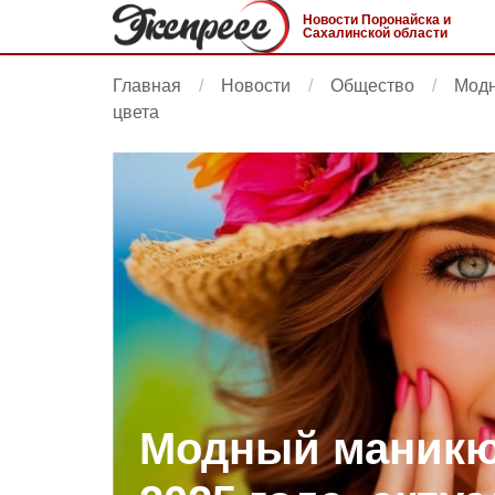
Новости Поронайска и
Сахалинской области
Главная
Новости
Общество
Модн
цвета
Модный маникю