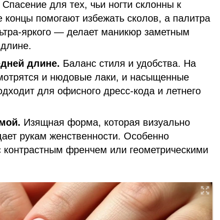
.
Спасение для тех, чьи ногти склонны к
е концы помогают избежать сколов, а палитра
льтра-яркого — делает маникюр заметным
длине.
едней длине.
Баланс стиля и удобства. На
мотрятся и нюдовые лаки, и насыщенные
одходит для офисного дресс-кода и летнего
амой.
Изящная форма, которая визуально
дает рукам женственности. Особенно
с контрастным френчем или геометрическими