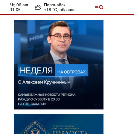
чт, 06 авг.
Поронайск
11:06
+
18
°С,
облачно