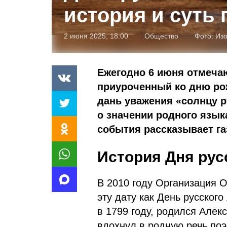
история и суть 
2 июня 2025, 18:00
Общество
Фото:
Из
Ежегодно 6 июня отмечаю
приуроченный ко дню ро
дань уважения «солнцу р
о значении родного язык
события рассказывает га
История Дня рус
В 2010 году Организация 
эту дату как День русского
в 1799 году, родился Алек
вдохнул в родную речь поэ