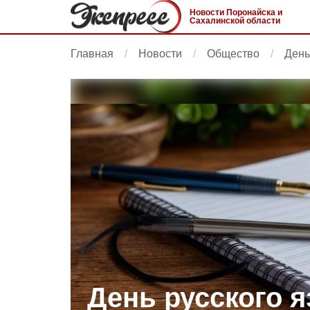
Новости Поронайска и
Сахалинской области
Главная
Новости
Общество
День
День русского я