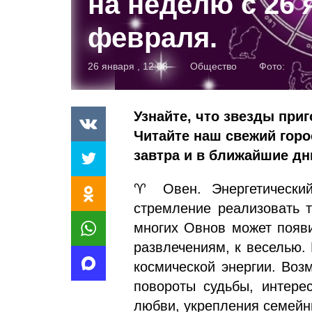
на неделю с 26 
февраля.
26 января , 12:08
Общество
Фото:
Узнайте, что звезды при
Читайте наш свежий горо
завтра и в ближайшие дн
♈ Овен. Энергетический
стремление реализовать т
многих Овнов может появи
развлечениям, к веселью.
космической энергии. Во
повороты судьбы, интере
любви, укрепления семейн