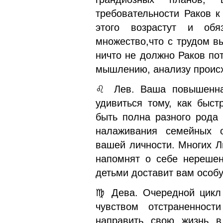
требовательности Раков к
этого возрастут и обя
множество,что с трудом в
ничто не должно Раков по
мышлению, анализу проис
♌ Лев. Ваша повышенная
удивиться тому, как быс
быть полна разного рода
налаживания семейных 
вашей личности. Многих Л
напомнят о себе нереше
детьми доставит вам особу
♍ Дева. Очередной цикл 
чувством отстраненнос
направить свою жизнь в