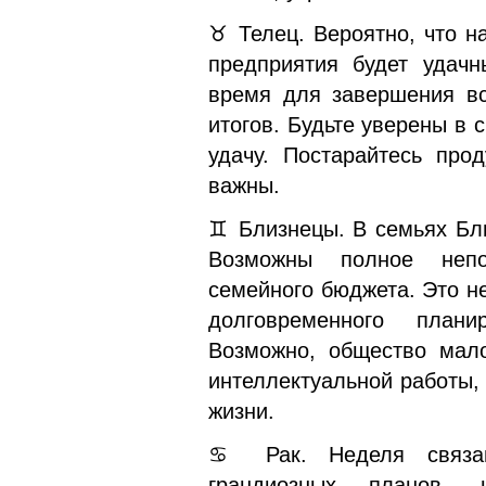
♉ Телец. Вероятно, что н
предприятия будет удач
время для завершения вс
итогов. Будьте уверены в 
удачу. Постарайтесь про
важны.
♊ Близнецы. В семьях Бли
Возможны полное непо
семейного бюджета. Это н
долговременного плани
Возможно, общество мало
интеллектуальной работы,
жизни.
♋ Рак. Неделя связан
грандиозных планов, 