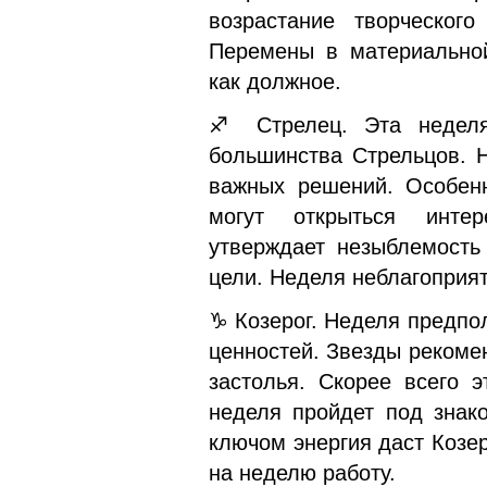
возрастание творческог
Перемены в материальной
как должное.
♐ Стрелец. Эта неделя
большинства Стрельцов. Н
важных решений. Особенн
могут открыться инте
утверждает незыблемость
цели. Неделя неблагоприя
♑ Козерог. Неделя предпо
ценностей. Звезды рекоме
застолья. Скорее всего э
неделя пройдет под знак
ключом энергия даст Козе
на неделю работу.