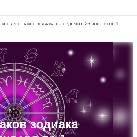
скоп для знаков зодиака на неделю с 26 января по 1
аков зодиака