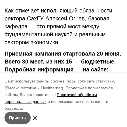
Как отмечает исполняющий обязанности
ректора СахГУ Алексей Огнев, базовая
кафедра — это прямой мост между
фундаментальной наукой и реальным
сектором экономики.
Приёмная кампания стартовала 20 июня.
Всего 30 мест, из них 15 — бюджетные.
Подробная информация — на сайте:
https://sahalin-shelf-
Cайт использует файлы cookies чтобы собирать статистику
dobycha.gazprom.ru/magisteria/
(Яндекс.Метрика и Liveinternet).
Продолжая пользоваться
сайтом, Вы соглашаетесь с
Политикой обработки
Понравилась статья?
персональных данных
и использовании cookies вашего
по оценке
4
пользователей
браузера.
5
4
3
2
1
Принять